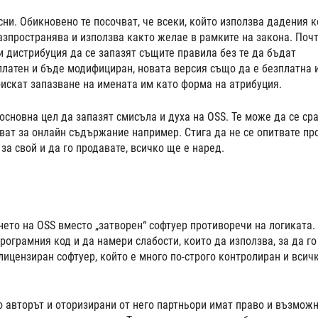
ни. Обикновено те посочват, че всеки, който използва дадения к
азпространява и използва както желае в рамките на закона. Поч
 дистрибуция да се запазят същите правила без те да бъдат
платен и бъде модифициран, новата версия също да е безплатна 
оискат запазване на имената им като форма на атрибуция.
основна цел да запазят смисъла и духа на OSS. Те може да се ср
зват за онлайн съдържание например. Стига да не се опитвате пр
 за свой и да го продавате, всичко ще е наред.
ето на OSS вместо „затворен“ софтуер противоречи на логиката.
рограмния код и да намери слабости, които да използва, за да го
лицензиран софтуер, който е много по-строго контролиран и всичк
о авторът и оторизирани от него партньори имат право и възмож