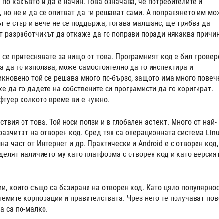
по какъвто и да е начин. Това означава, че потребителите и
 но не и да се опитват да ги решават сами. А поправянето им мо
т е стар и вече не се поддържа, тогава малшанс, ще трябва да
т разработчикът да откаже да го поправи поради някаква причин
 се притеснявате за нищо от това. Програмният код е бил провер
ка да го използва, може самостоятелно да го инспектира и
икновено той се решава много по-бързо, защото има много повеч
же да го дадете на собствените си програмисти да го коригират.
туер колкото време ви е нужно.
твия от това. Той носи ползи и в глобален аспект. Много от най-
азчитат на отворен код. Сред тях са операционната система Linu
на част от Интернет и др. Практически и Android е с отворен код,
елят наличието му като платформа с отворен код и като версият
ии, които също са базирани на отворен код. Като цяло популярно
лемите корпорации и правителствата. Чрез него те получават пов
а са по-малко.