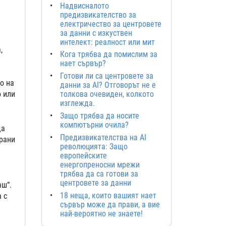
Надвисналото
предизвикателство за
електричество за центровете
за данни с изкуствен
интелект: реалност или мит
,
Кога трябва да помислим за
нает сървър?
Готови ли са центровете за
о на
данни за AI? Отговорът не е
о или
толкова очевиден, колкото
изглежда.
Защо трябва да носите
компютърни очила?
да
Предизвикателства на AI
трани
революцията: Защо
европейските
енергопреносни мрежи
трябва да са готови за
центровете за данни
аш“.
18 неща, които вашият нает
 с
сървър може да прави, а вие
най-вероятно не знаете!