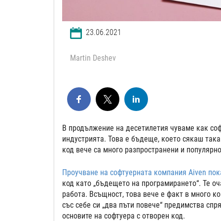
23.06.2021
Martin Deshev
В продължение на десетилетия чуваме как софт
индустрията. Това е бъдеще, което сякаш така 
код вече са много разпространени и популярно
Проучване на софтуерната компания Aiven пок
код като „бъдещето на програмирането“. Те о
работа. Всъщност, това вече е факт в много ко
със себе си „два пъти повече“ предимства спр
основите на софтуера с отворен код.