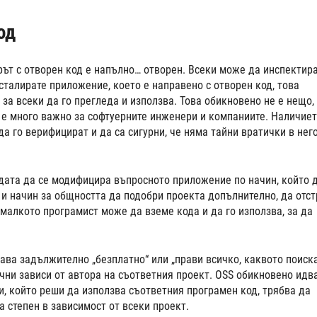
од
рът с отворен код е напълно… отворен. Всеки може да инспектира
талирате приложение, което е направено с отворен код, това
 за всеки да го прегледа и използва. Това обикновено не е нещо,
о е много важно за софтуерните инженери и компаниите. Наличиет
да го верифицират и да са сигурни, че няма тайни вратички в нег
дата да се модифицира въпросното приложение по начин, който 
 и начин за общността да подобри проекта допълнително, да отс
-малкото програмист може да вземе кода и да го използва, за да
чава задължително „безплатно“ или „прави всичко, каквото поиск
чни зависи от автора на съответния проект. OSS обикновено идва
и, който реши да използва съответния програмен код, трябва да
а степен в зависимост от всеки проект.