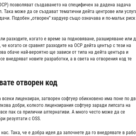
(OCP) позволяват създаването на специфичен за дадена задача
л. Така може да се създават тематични дейта центрове или услуг
дачи. Подобен „отворен“ хардуер също означава и по-малък риск
ли разходите, когато е време за подновяване, разширяване или 
 че когато се сравнят разходите на OCP дейта център с тези на
ва обаче най-вероятно ще зависи от типа на дейта центъра и
 се внедряват новите разработки, а в света на отворения код те
вате отворен код
 всеки лицензиран, затворен софтуер обикновено има поне по дв
олкова добри, колкото лицензирания софтуер заради липсата на
 все пак са прилични алтернативи. А много често може да се
ри резултати с OSS.
нас. Така, че е добра идея да започнете да го внедрявате в раб