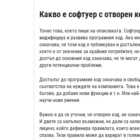
Какво е софтуер с отворен к
Точно това, което пише на опаковката. Софтуе
модифицира и развива програмния код. Ако инс
означава, че този код е публикуван и достъпен
което е от значение за крайния потребител, н
достъп до основния код означава, че те могат 
други потенциални проблеми.
Достъпът до програмния код означава и свобо
съответства на нуждите на компанията. Това е
бъгове, да добавя нови функции и т.н. Или най
научи нови умения.
Важно е да се уточни, че отворен код, не озна
И двете са напълно възможни, но дали са нали
лиценз, който дефинира правилата, които всек
спазва. Тези правила може да варират в голям