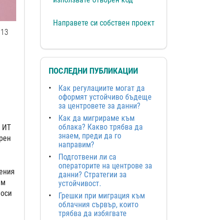
Направете си собствен проект
13
ПОСЛЕДНИ ПУБЛИКАЦИИ
Как регулациите могат да
оформят устойчиво бъдеще
за центровете за данни?
Как да мигрираме към
облака? Какво трябва да
 ИТ
знаем, преди да го
орен
направим?
Подготвени ли са
операторите на центрове за
ения
данни? Стратегии за
им
устойчивост.
носи
Грешки при миграция към
облачния сървър, които
трябва да избягвате