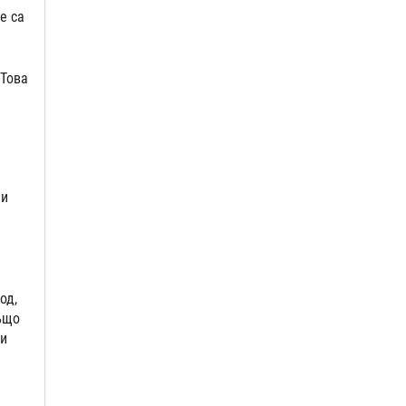
е са
 Това
 и
од,
ъщо
зи