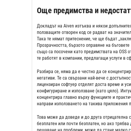
Още предимства и недостат
Докладът на Aiven изтъква и някои допълните
ползващите отворен код се радват на значите
Така те нямат притеснение, че ще бъдат „закл
Прозрачността, бързото оправяне на бъговете
също са посочени като предимствата на OSS от
те работят в компании, предлагащи услуги в сф
Разбира се, няма да е честно да се концентри
негативи. Те са свързани най-вече с достъпнос
лицензиран софтуер отделят доста време и уси
конфигуриране и използване (като цяло). Инту
концентрира главно върху функциите и практич
направи използването на такива приложения п
Това може да доведе и до друга отрицателна с
безплатен или почти безплатен, но ако трябва
решаване на проблеми, може да стане малко ск