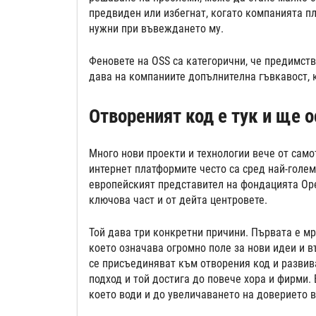
предвиден или избегнат, когато компанията пл
нужни при въвеждането му.
Феновете на OSS са категорични, че предимств
дава на компаниите допълнителна гъвкавост, ко
Отвореният код е тук и ще о
Много нови проекти и технологии вече от само
интернет платформите често са сред най-голем
европейският представител на фондацията Ope
ключова част и от дейта центровете.
Той дава три конкретни причини. Първата е мр
което означава огромно поле за нови идеи и в
се присъединяват към отворения код и развива
подход и той достига до повече хора и фирми.
което води и до увеличаването на доверието в