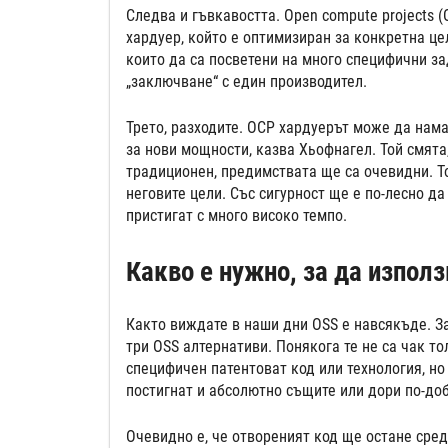
Следва и гъвкавостта. Open compute projects 
хардуер, който е оптимизиран за конкретна це
които да са посветени на много специфични за
„заключване“ с един производител.
Трето, разходите. OCP хардуерът може да нама
за нови мощности, казва Хьофнагел. Той смята,
традиционен, предимствата ще са очевидни. То
неговите цели. Със сигурност ще е по-лесно да
пристигат с много високо темпо.
Какво е нужно, за да използ
Както виждате в наши дни OSS е навсякъде. За
три OSS алтернативи. Понякога те не са чак т
специфичен патентоват код или технология, но
постигнат и абсолютно същите или дори по-доб
Очевидно е, че отвореният код ще остане сред 