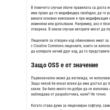
В повечето случаи обаче правилата са доста яс
има право да го модифицира свободно, да го р
винаги основно изискване е при модификация и
изменяни или допълвани. Например, ако е без
отворена. В някои случаи авторите могат да п
Лицензите за отворен код обикновено имат за 
с Creative Commons лицензите, които се изпол
да копирате нечий друг код, да го представите
Защо OSS е от значение
Първоначално може да изглежда, че използван
Защо някой би искал всеки да има достъп до п
хакне. Би било много по-добре да се използва 
наблюдава от разработчика, нали? Не точно.
Когато става дума за лицензиран софтуер, сам