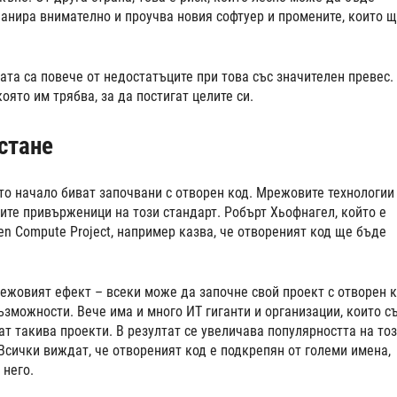
анира внимателно и проучва новия софтуер и промените, които щ
ата са повече от недостатъците при това със значителен превес.
ято им трябва, за да постигат целите си.
стане
то начало биват започвани с отворен код. Мрежовите технологии
ите привърженици на този стандарт. Робърт Хьофнагел, който е
n Compute Project, например казва, че отвореният код ще бъде
ежовият ефект – всеки може да започне свой проект с отворен к
ъзможности. Вече има и много ИТ гиганти и организации, които с
т такива проекти. В резултат се увеличава популярността на то
 Всички виждат, че отвореният код е подкрепян от големи имена,
 него.