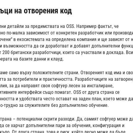
ъци на отворения код
лни детайли за предимствата на OSS. Например фактът, че
лно по-малка зависимост от конкретен разработчик или производ
ючени“ в екосистемата на определена компания и ще зависят от н
 и възможността да си доработват и добавят допълнителни функ
 200 британски разработчици, които са участвали в доклада. Вс
ерата на базите данни и клауд.
раме само върху положителните страни. Отвореният код има и сво
тта за потребители и практичността. Разработчиците на затворен
лия, за да направят своя софтуер лесен за инсталиране,
итивните интерфейси също помагат. OSS от друга страна се
ността и удобствата често остават на заден план, което може д
о-трудно за служителите без допълнително обучение.
трана – потенциални скрити разходи. Да, самият софтуер може д
 да се харчат допълнителни пари за обучения, конфигурация и
ъпо. От друга страна, това е риск, който лесно може да бъде