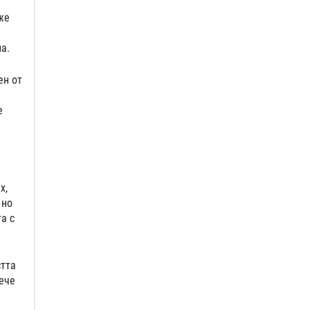
же
а.
ен от
е
x,
 но
а с
стта
ече