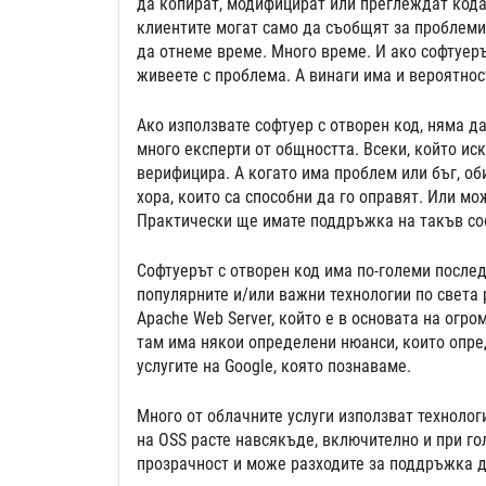
да копират, модифицират или преглеждат кода 
клиентите могат само да съобщят за проблеми,
да отнеме време. Много време. И ако софтуеръ
живеете с проблема. А винаги има и вероятнос
Ако използвате софтуер с отворен код, няма да
много експерти от общността. Всеки, който ис
верифицира. А когато има проблем или бъг, об
хора, които са способни да го оправят. Или мо
Практически ще имате поддръжка на такъв соф
Софтуерът с отворен код има по-големи последс
популярните и/или важни технологии по света р
Apache Web Server, който е в основата на огром
там има някои определени нюанси, които опред
услугите на Google, която познаваме.
Много от облачните услуги използват технолог
на OSS расте навсякъде, включително и при го
прозрачност и може разходите за поддръжка д