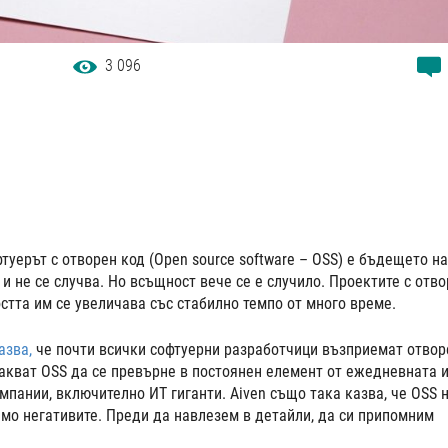
3 096
уерът с отворен код (Open source software – OSS) е бъдещето на
и не се случва. Но всъщност вече се е случило. Проектите с отв
стта им се увеличава със стабилно темпо от много време.
азва,
че почти всички софтуерни разработчици възприемат отвор
чакват OSS да се превърне в постоянен елемент от ежедневната 
мпании, включително ИТ гиганти. Aiven също така казва, че OSS 
ямо негативите. Преди да навлезем в детайли, да си припомним