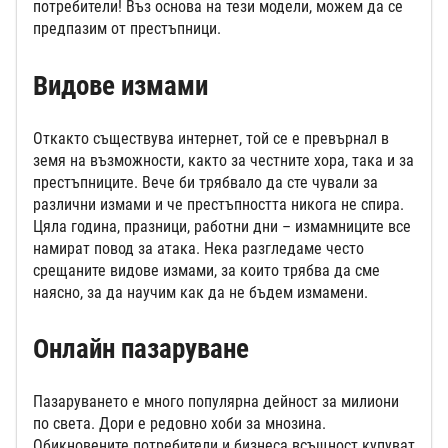
потребители! Въз основа на тези модели, можем да се
предпазим от престъпници.
Видове измами
Откакто съществува интернет, той се е превърнал в
земя на възможности, както за честните хора, така и за
престъпниците. Вече би трябвало да сте чували за
различни измами и че престъпността никога не спира.
Цяла година, празници, работни дни – измамниците все
намират повод за атака. Нека разгледаме често
срещаните видове измами, за които трябва да сме
наясно, за да научим как да не бъдем измамени.
Онлайн пазаруване
Пазаруването е много популярна дейност за милиони
по света. Дори е редовно хоби за мнозина.
Обикновените потребители и бизнеса всъщност купуват