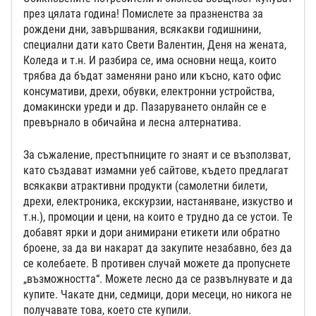
през цялата година! Помислете за празненства за
рождени дни, завършвания, всякакви годишнини,
специални дати като Свети Валентин, Деня на жената,
Коледа и т.н. И разбира се, има основни неща, които
трябва да бъдат заменяни рано или късно, като офис
консумативи, дрехи, обувки, електронни устройства,
домакински уреди и др. Пазаруването онлайн се е
превърнало в обичайна и лесна алтернатива.
За съжаление, престъпниците го знаят и се възползват,
като създават измамни уеб сайтове, където предлагат
всякакви атрактивни продукти (самолетни билети,
дрехи, електроника, екскурзии, настаняване, изкуство и
т.н.), промоции и цени, на които е трудно да се устои. Те
добавят ярки и дори анимирани етикети или обратно
броене, за да ви накарат да закупите незабавно, без да
се колебаете. В противен случай можете да пропуснете
„възможността“. Можете лесно да се развълнувате и да
купите. Чакате дни, седмици, дори месеци, но никога не
получавате това, което сте купили.