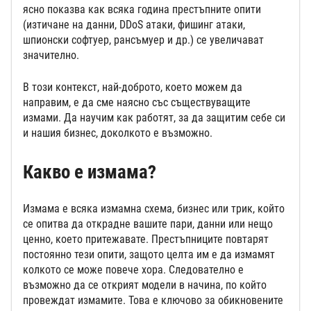
ясно показва как всяка година престъпните опити
(изтичане на данни, DDoS атаки, фишинг атаки,
шпионски софтуер, рансъмуер и др.) се увеличават
значително.
В този контекст, най-доброто, което можем да
направим, е да сме наясно със съществуващите
измами. Да научим как работят, за да защитим себе си
и нашия бизнес, доколкото е възможно.
Какво е измама?
Измама е всяка измамна схема, бизнес или трик, който
се опитва да открадне вашите пари, данни или нещо
ценно, което притежавате. Престъпниците повтарят
постоянно тези опити, защото целта им е да измамят
колкото се може повече хора. Следователно е
възможно да се открият модели в начина, по който
провеждат измамите. Това е ключово за обикновените