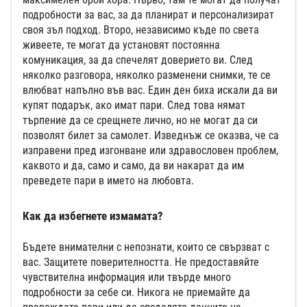
подробности за вас, за да планират и персонализират
своя зъл подход. Второ, независимо къде по света
живеете, те могат да установят постоянна
комуникация, за да спечелят доверието ви. След
няколко разговора, няколко разменени снимки, те се
влюбват напълно във вас. Един ден биха искали да ви
купят подарък, ако имат пари. След това нямат
търпение да се срещнете лично, но не могат да си
позволят билет за самолет. Изведнъж се оказва, че са
изправени пред изгонване или здравословен проблем,
каквото и да, само и само, да ви накарат да им
преведете пари в името на любовта.
Как да избегнете измамата?
Бъдете внимателни с непознати, които се свързват с
вас. Защитете поверителността. Не предоставяйте
чувствителна информация или твърде много
подробности за себе си. Никога не приемайте да