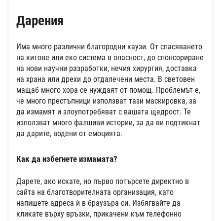
Дарения
Има много различни благородни каузи. От спасяването
на китове или еко система в опасност, до спонсориране
на нови научни разработки, нечия хирургия, доставка
на храна или дрехи до отдалечени места. В световен
мащаб много хора се нуждаят от помощ. Проблемът е,
че много престъпници използват тази маскировка, за
да измамят и злоупотребяват с вашата щедрост. Те
използват много фалшиви истории, за да ви подтикнат
да дарите, водени от емоцията.
Как да избегнете измамата?
Дарете, ако искате, но първо потърсете директно в
сайта на благотворителната организация, като
напишете адреса ѝ в браузъра си. Избягвайте да
кликате върху връзки, прикачени към телефонно