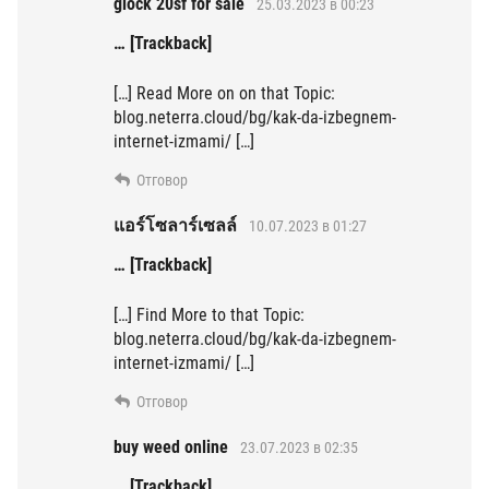
glock 20sf for sale
25.03.2023 в 00:23
… [Trackback]
[…] Read More on on that Topic:
blog.neterra.cloud/bg/kak-da-izbegnem-
internet-izmami/ […]
Отговор
แอร์โซลาร์เซลล์
10.07.2023 в 01:27
… [Trackback]
[…] Find More to that Topic:
blog.neterra.cloud/bg/kak-da-izbegnem-
internet-izmami/ […]
Отговор
buy weed online
23.07.2023 в 02:35
… [Trackback]