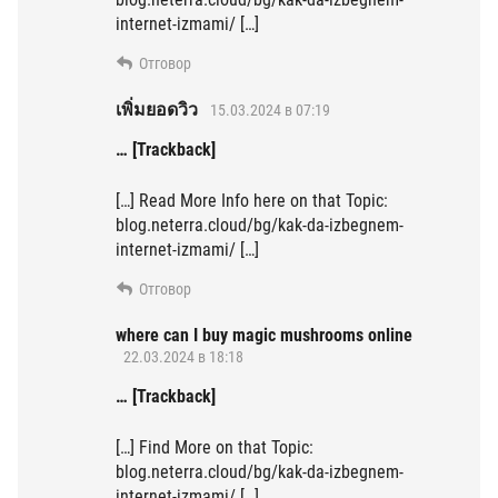
internet-izmami/ […]
Отговор
เพิ่มยอดวิว
15.03.2024 в 07:19
… [Trackback]
[…] Read More Info here on that Topic:
blog.neterra.cloud/bg/kak-da-izbegnem-
internet-izmami/ […]
Отговор
where can I buy magic mushrooms online
22.03.2024 в 18:18
… [Trackback]
[…] Find More on that Topic:
blog.neterra.cloud/bg/kak-da-izbegnem-
internet-izmami/ […]