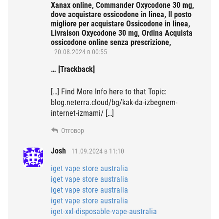
Xanax online, Commander Oxycodone 30 mg,
dove acquistare ossicodone in linea, Il posto
migliore per acquistare Ossicodone in linea,
Livraison Oxycodone 30 mg, Ordina Acquista
ossicodone online senza prescrizione,
20.08.2024 в 00:55
… [Trackback]
[…] Find More Info here to that Topic:
blog.neterra.cloud/bg/kak-da-izbegnem-
internet-izmami/ […]
Отговор
Josh
11.09.2024 в 11:10
iget vape store australia
iget vape store australia
iget vape store australia
iget vape store australia
iget-xxl-disposable-vape-australia