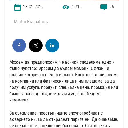
28.02.2022
4 710
26
Martin Pramatarov
Можем да предположим, че всички споделяме едно и
също чувство: мразим да бъдем мамени! Офлайн и
онлайн историята е една и съща. Когато се доверяваме
на компании или физически лица и им плащаме, за да
получим услуга, продукт, специална цена, промоция или
бизнес, последното, което искаме, е да бъдем
измамени.
За съжаление, престъпниците злоупотребяват с
доверието ни, за да откраднат парите ни. Да очакваме,
че ще спрат, е напълно необосновано. Статистиката