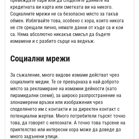
превеждате пари или да споделяте данните на
кредитната ви карта или сметката ви на никого.
Социалните мрежи не са безопасно място за такъв
обмен. Избягвайте това, особено с хора, които никога
не сте срещали лично, нямате данни от къде са и кои
са. Няма абсолютно никакъв смисъл да бъдете
измамени и с разбито сърце на веднъж.
Социални мрежи
За съжаление, много видове измами действат чрез
социалните медии. Те се превърнаха в най-доброто
място за рекламиране на измамни дейности (като
пирамидални схеми), за широко разпространение на
злонамерени връзки или изображения чрез
споделянето им с контакти и за директен контакт с
потенциални жертви. Много потребители търсят точно
това, да говорят с непознати. А точно това търсене на
приятелство или интересни хора може да доведе до
много задънени улици.