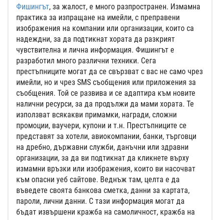
Фишингът
, за жалост, е много разпространен. Измамна
практика за изпращане на имейли, с преправени
изображения на компании или организации, които са
надеждни, за да подтикнат хората да разкрият
чувствителна и лична информация. Фишингът е
разработил много различни техники. Сега
престъпниците могат да се свързват с вас не само чрез
имейли, но и чрез SMS съобщения или приложения за
съобщения. Той се развива и се адаптира към новите
налични ресурси, за да продължи да мами хората. Те
използват всякакви примамки, награди, сложни
промоции, ваучери, купони и т.н. Престъпниците се
представят за хотели, авиокомпании, банки, търговци
на дребно, държавни служби, данъчни или здравни
организации, за да ви подтикнат да кликнете върху
измамни връзки или изображения, които ви насочват
към опасни уеб сайтове. Веднъж там, целта е да
въведете своята банкова сметка, данни за картата,
пароли, лични данни. С тази информация могат да
бъдат извършени кражба на самоличност, кражба на