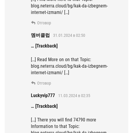
blog.neterra.cloud/bg/kak-da-izbegnem-
internet-izmami/ […]
Отговор
멤버클럽
31.01.2024 в 02:50
… [Trackback]
[…] Read More on on that Topic:
blog.neterra.cloud/bg/kak-da-izbegnem-
internet-izmami/ […]
Отговор
Luckyvip777
11.03.2024 в 02:35
… [Trackback]
[…] There you will find 74790 more
Information to that Topic:
blog.neterra.cloud/bg/kak-da-izbegnem-