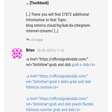
… [Trackback]
[…] There you will find 27072 additional
Information to that Topic:
blog.neterra.cloud/bg/kak-da-izbegnem-
internet-izmami/ […]
Отговор
Brian
26.03.2025 в 11:32
‹a href=“https://officialgrabndab.com/“
rel=“dofollow“›grab and dab
grab n dab‹/a>
‹a href=“https://officialgrabndab.com/“
rel=“dofollow“›grad n dabs
grab and dab
hibiscus sunrise‹/a>
‹a href=“https://officialgrabndab.com/“
rel=“dofollow“›grab and dab peach flambe
hibiscus sunrise grab and dab‹/a>