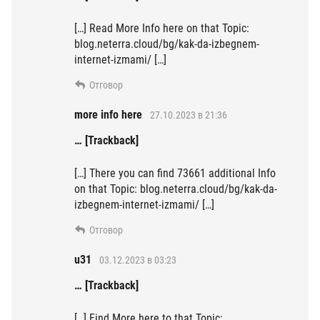
[…] Read More Info here on that Topic:
blog.neterra.cloud/bg/kak-da-izbegnem-
internet-izmami/ […]
Отговор
more info here
27.10.2023 в 21:36
… [Trackback]
[…] There you can find 73661 additional Info
on that Topic: blog.neterra.cloud/bg/kak-da-
izbegnem-internet-izmami/ […]
Отговор
u31
03.12.2023 в 03:23
… [Trackback]
[…] Find More here to that Topic: