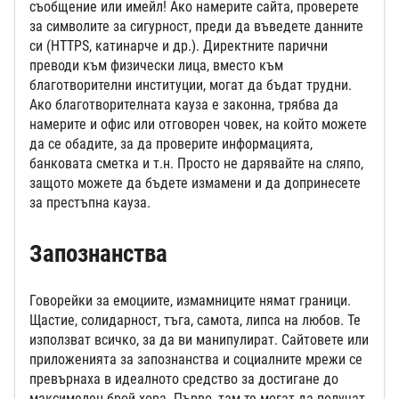
съобщение или имейл! Ако намерите сайта, проверете
за символите за сигурност, преди да въведете данните
си (HTTPS, катинарче и др.). Директните парични
преводи към физически лица, вместо към
благотворителни институции, могат да бъдат трудни.
Ако благотворителната кауза е законна, трябва да
намерите и офис или отговорен човек, на който можете
да се обадите, за да проверите информацията,
банковата сметка и т.н. Просто не дарявайте на сляпо,
защото можете да бъдете измамени и да допринесете
за престъпна кауза.
Запознанства
Говорейки за емоциите, измамниците нямат граници.
Щастие, солидарност, тъга, самота, липса на любов. Те
използват всичко, за да ви манипулират. Сайтовете или
приложенията за запознанства и социалните мрежи се
превърнаха в идеалното средство за достигане до
максимелен брой хора. Първо, там те могат да получат