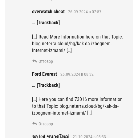
overwatch cheat
26.09.2024 в 07:57
… [Trackback]
[…] Read More Information here on that Topic:
blog.neterra.cloud/bg/kak-da-izbegnem-
internet-izmami/ […]
Отговор
Ford Everest
26.09.2024 в 08:32
… [Trackback]
[…] Here you can find 73016 more Information
to that Topic: blog.neterra.cloud/bg/kak-da-
izbegnem-internet-izmami/ […]
Отговор
จอ led ขนาดใหญ่
21.10.2024 в 03:33