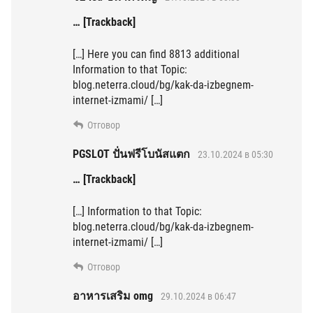
… [Trackback]
[…] Here you can find 8813 additional
Information to that Topic:
blog.neterra.cloud/bg/kak-da-izbegnem-
internet-izmami/ […]
Отговор
PGSLOT ปั่นฟรีโบนัสแตก
23.10.2024 в 05:30
… [Trackback]
[…] Information to that Topic:
blog.neterra.cloud/bg/kak-da-izbegnem-
internet-izmami/ […]
Отговор
อาหารเสริม omg
29.10.2024 в 06:47