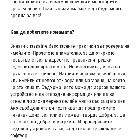
спестяванията ви, измамни покупки и много други
престъпления. Този тип измама може да бъде много
вредна за вас!
Как да избегнете измамата?
Винаги спазвайте безопасните практики за проверка на
имейлите. Прочетете внимателно, за да откриете
несъответствия в адресите, правописни грешки,
подозрителни връзки и т.н. Не изтегляйте директно
прикачените файлове. Изтрийте анонимни съобщения
или имейли от непознати хора или магазини, на които
не сте клиент. Съдържанието може да зарази вашето
устройство и да открадне информация или да ви
отведе до злонамерено онлайн място със същата цел.
Ако съобщенията ви подтикват да предприемете
някакви действия или изглеждат твърде добри, за да
са верни, по-добре ги изтрийте. И проверявайте
редовно устройствата си, за да откриете злонамерен
софтуер.