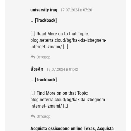
university iraq
17.07.2024 в 07:20
… [Trackback]
[…] Read More on to that Topic:
blog.neterra.cloud/bg/kak-da-izbegnem-
internet-izmami/ […]
Отговор
สั่งเค้ก
19.07.2024 в 01:42
… [Trackback]
[…] Find More on on that Topic:
blog.neterra.cloud/bg/kak-da-izbegnem-
internet-izmami/ […]
Отговор
Acquista ossicodone online Texas, Acquista