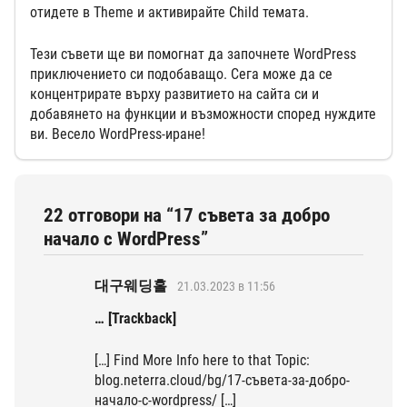
отидете в Theme и активирайте Child темата.
Тези съвети ще ви помогнат да започнете WordPress
приключението си подобаващо. Сега може да се
концентрирате върху развитието на сайта си и
добавянето на функции и възможности според нуждите
ви. Весело WordPress-иране!
22 отговори на “17 съвета за добро
начало с WordPress”
대구웨딩홀
21.03.2023 в 11:56
… [Trackback]
[…] Find More Info here to that Topic:
blog.neterra.cloud/bg/17-съвета-за-добро-
начало-с-wordpress/ […]