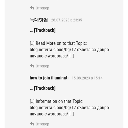
Отговор
늑대닷컴
26.07.2023 в 23:35
… [Trackback]
[…] Read More on to that Topic:
blog.neterra.cloud/bg/17-съвета-за-добро-
начало-с-wordpress/ […]
Отговор
how to join illuminati
15.08.2023 в 15:14
… [Trackback]
[…] Information on that Topic:
blog.neterra.cloud/bg/17-съвета-за-добро-
начало-с-wordpress/ […]
Отговор