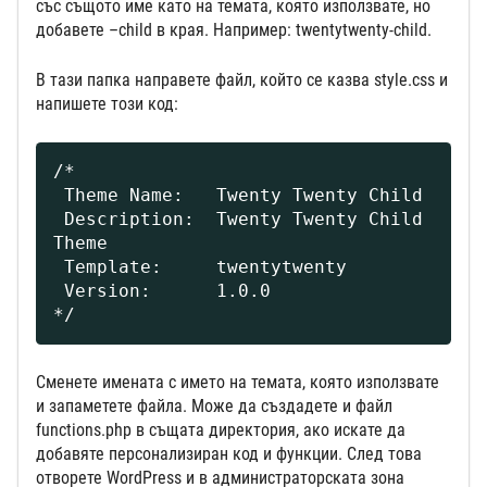
със същото име като на темата, която използвате, но
добавете –child в края. Например: twentytwenty-child.
В тази папка направете файл, който се казва style.css и
напишете този код:
/*

 Theme Name:   Twenty Twenty Child

 Description:  Twenty Twenty Child 
Theme

 Template:     twentytwenty

 Version:      1.0.0

*/
Сменете имената с името на темата, която използвате
и запаметете файла. Може да създадете и файл
functions.php в същата директория, ако искате да
добавяте персонализиран код и функции. След това
отворете WordPress и в администраторската зона