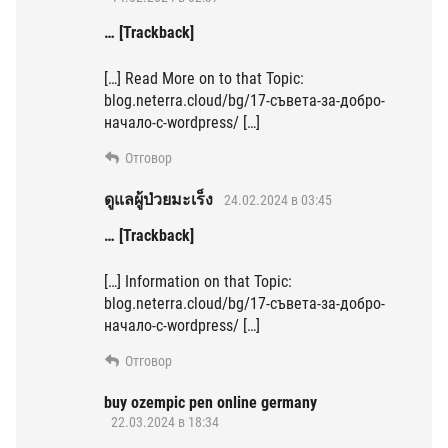
… [Trackback]
[…] Read More on to that Topic:
blog.neterra.cloud/bg/17-съвета-за-добро-
начало-с-wordpress/ […]
Отговор
ดูแลผู้ป่วยมะเร็ง
24.02.2024 в 03:45
… [Trackback]
[…] Information on that Topic:
blog.neterra.cloud/bg/17-съвета-за-добро-
начало-с-wordpress/ […]
Отговор
buy ozempic pen online germany
22.03.2024 в 18:34