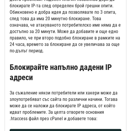
блокирате IP-та след определен брой грешни опити.
Обикновено е добра идея да позволявате по 3 опита,
след това да има 20 минутно блокиране. Това
означава, че атакуваното потребителско име няма да е
достъпно за 20 минути. Може да добавите и още едно
правило, че при второ подобно блокиране в рамките на
24 часа, времето за блокиране да се увеличава за още
по-дълъг период.
Блокирайте напълно дадени IP
адреси
За съжаление някои потребители или хакери може да
злоупотребяват със сайта по различни начини. Тогава
може да се наложи да блокирате IP адреса, от който
идват проблемите. За целта отворете основния
.htaccess файл през cPanel и добавете това: