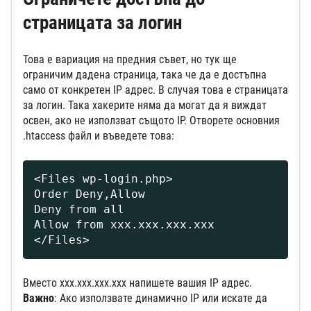
страницата за логин
Това е вариация на предния съвет, но тук ще
ограничим дадена страница, така че да е достъпна
само от конкретен IP адрес. В случая това е страницата
за логин. Така хакерите няма да могат да я виждат
освен, ако не използват същото IP. Отворете основния
.htaccess файл и въведете това:
<Files wp-login.php>

Order Deny,Allow

Deny from all

Allow from xxx.xxx.xxx.xxx

</Files>
Вместо xxx.xxx.xxx.xxx напишете вашия IP адрес.
Важно
: Ако използвате динамично IP или искате да