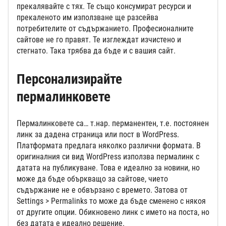
прекалявайте с тях. Те също консумират ресурси и
прекаленото им използване ще разсейва
потребителите от съдържанието. Професионалните
сайтове не го правят. Те изглеждат изчистено и
стегнато. Така трябва да бъде и с вашия сайт.
Персонализирайте
пермалинковете
Пермалинковете са… т.нар. перманентен, т.е. постоянен
линк за дадена страница или пост в WordPress.
Платформата предлага няколко различни формата. В
оригиналния си вид WordPress използва пермалинк с
датата на публикуване. Това е идеално за новини, но
може да бъде объркващо за сайтове, чието
съдържание не е обвързано с времето. Затова от
Settings > Permalinks то може да бъде сменено с някоя
от другите опции. Обикновено линк с името на поста, но
без датата е идеално решение.