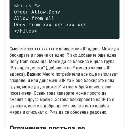
<Files *>

Order Allow,Deny

Allow from all

Deny from xxx.xxx.xxx.xxx

</Files>
Сменете xxx.xxx.xxx.xxx с конкретния IP адрес. Може да
блокирате и повече от едно IP, ако добавите още една
Deny from команда. Може да се блокира и цяла група
IP-та чрез „маска“ (добавяне на * вместо числа в IP
адреса).
Важно
: Много потребители все още използват
споделени или динамични IP-та и ако блокирате цяла
група, може да „отрежете“ и голям брой качествени
посетители. Освен това хакерите може просто да
сменят с друга мрежа. Затова блокирането на IP-та е
функция, което е добре да се прилага като крайна
мярка и списъкът с IP-та да се обновява редовно.
Ограничете достъпа до