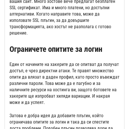
вашия сайт. Много хостове вече предлагат безплатен
SSL сертификат. Има и много платени, но достъпни
алтернативи. Когато направите това, може да
използвате SSL плъгин, за да довършите
трансформацията, ако хостът не разполага с готово
решение.
Ограничете опитите за логин
Един от начините на хакерите да се опитват да получат
достъп, е чрез директни атаки. Те правят множество
опити да влязат в даден профил, като просто въвеждат
различни пароли. Това може да е пагубно и за
наличните ресурси на хостинга ви, защото ботовете на
хакерите ще изпробват хиляди вариации. И накрая
може и да успеят.
Затова е добра идея да добавите плъгин, който
ограничава опитите за логин и така да си спестите
доста проблеми. Подобен плъгин позволява дори да