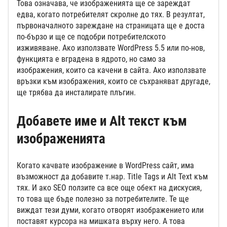
Това означава, че изображенията ще се зареждат
едва, когато потребителят скролне до тях. В резултат,
първоначалното зареждане на страницата ще е доста
по-бързо и ще се подобри потребителското
изживяване. Ако използвате WordPress 5.5 или по-нов,
функцията е вградена в ядрото, но само за
изображения, които са качени в сайта. Ако използвате
връзки към изображения, които се съхраняват другаде,
ще трябва да инсталирате плъгин.
Добавете име и Alt текст към
изображенията
Когато качвате изображение в WordPress сайт, има
възможност да добавите т.нар. Title Tags и Alt Text към
тях. И ако SEO ползите са все още обект на дискусия,
то това ще бъде полезно за потребителите. Те ще
виждат тези думи, когато отворят изображението или
поставят курсора на мишката върху него. А това