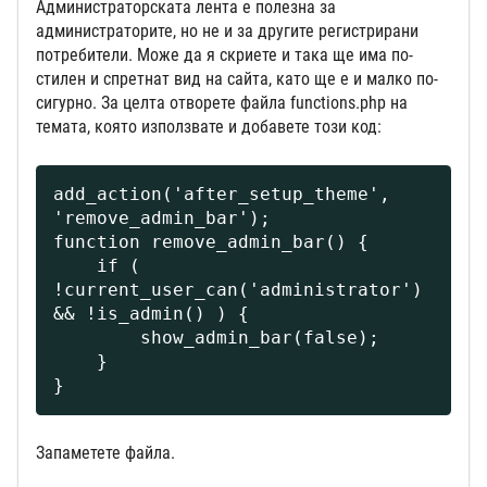
Администраторската лента е полезна за
администраторите, но не и за другите регистрирани
потребители. Може да я скриете и така ще има по-
стилен и спретнат вид на сайта, като ще е и малко по-
сигурно. За целта отворете файла functions.php на
темата, която използвате и добавете този код:
add_action('after_setup_theme', 
'remove_admin_bar');

function remove_admin_bar() {

    if ( 
!current_user_can('administrator') 
&& !is_admin() ) {

        show_admin_bar(false);

    }

}
Запаметете файла.