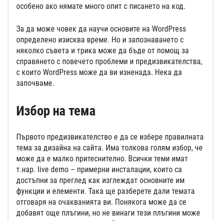
особено ако нямате много опит с писането на код.
За да може човек да научи основите на WordPress
определено изисква време. Но и запознаването с
няколко съвета и трика може да бъде от помощ за
справянето с повечето проблеми и предизвикателства,
с които WordPress може да ви изненада. Нека да
започваме.
Избор на тема
Първото предизвикателство е да се избере правилната
тема за дизайна на сайта. Има толкова голям избор, че
може да е малко притеснително. Всички теми имат
т.нар. live demo – примерни инсталации, които са
достъпни за преглед как изглеждат основните им
функции и елементи. Така ще разберете дали темата
отговаря на очакванията ви. Понякога може да се
добавят още плъгини, но не винаги тези плъгини може