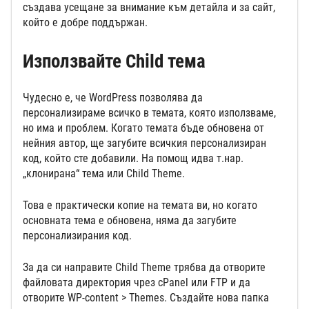
създава усещане за внимание към детайла и за сайт,
който е добре поддържан.
Използвайте Child тема
Чудесно е, че WordPress позволява да
персонализираме всичко в темата, която използваме,
но има и проблем. Когато темата бъде обновена от
нейния автор, ще загубите всичкия персонализиран
код, който сте добавили. На помощ идва т.нар.
„клонирана“ тема или Child Theme.
Това е практически копие на темата ви, но когато
основната тема е обновена, няма да загубите
персонализирания код.
За да си направите Child Theme трябва да отворите
файловата директория чрез cPanel или FTP и да
отворите WP-content > Themes. Създайте нова папка