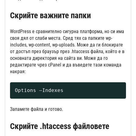
Скрийте важните папки
WordPress е сравнително сигурна платформа, но си има
своя дял от слаби места. Сред тях са папките wp-
includes, wp-content, wp-uploads. Може да ги блокирате
от достъп през браузър през .htaccess файла, който е в
основната директория на сайта ви. Може да го
редактирате чрез cPanel и да въведете тази команда
накрая:
Options –Indexes
Запамете файла и готово.
Скрийте .htaccess файловете