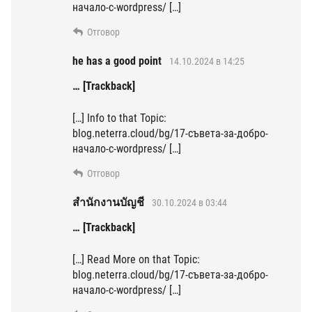
начало-с-wordpress/ […]
Отговор
he has a good point
14.10.2024 в 14:25
… [Trackback]
[…] Info to that Topic:
blog.neterra.cloud/bg/17-съвета-за-добро-
начало-с-wordpress/ […]
Отговор
สํานักงานบัญชี
30.10.2024 в 03:44
… [Trackback]
[…] Read More on that Topic:
blog.neterra.cloud/bg/17-съвета-за-добро-
начало-с-wordpress/ […]