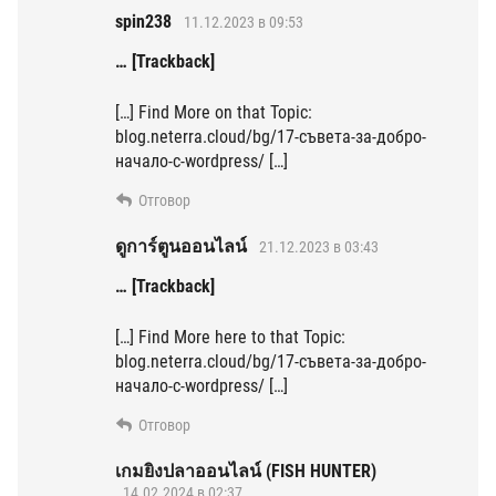
spin238
11.12.2023 в 09:53
… [Trackback]
[…] Find More on that Topic:
blog.neterra.cloud/bg/17-съвета-за-добро-
начало-с-wordpress/ […]
Отговор
ดูการ์ตูนออนไลน์
21.12.2023 в 03:43
… [Trackback]
[…] Find More here to that Topic:
blog.neterra.cloud/bg/17-съвета-за-добро-
начало-с-wordpress/ […]
Отговор
เกมยิงปลาออนไลน์ (FISH HUNTER)
14.02.2024 в 02:37