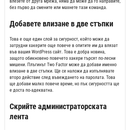
влезете от друга мрежа, няма да може да го направите,
без първо да смените или махнете тази команда.
Добавете влизане в две стъпки
Това е още един слой за сигурност, който може да
затрудни хакерите още повече в опитите им да влязат
във вашия WordPress сайт. Това е добра новина,
защото обикновено повечето хакери търсят по-лесни
мишени. Плъгинът Two Factor може да добави именно
влизане в две стъпки. Ще се наложи да изпълнявате
второ действие след въвеждането на паролата. Това
ще добави малко повече време, но пък сигурността ще
е доста по-адекватна.
Скрийте администраторската
лента