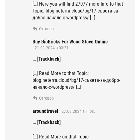
[…] Here you will find 27077 more Info to that
Topic: blog.neterra.cloud/bg/17-съвета-за-
добро-начало-с-wordpress/ […]
Отговор
Buy BioBricks For Wood Stove Online
21.09.2024 в 03:21
… [Trackback]
[…] Read More to that Topic:
blog.neterra.cloud/bg/17-съвета-за-добро-
начало-с-wordpress/ […]
Отговор
aroundtravel
27.09.2024 в 11:45
… [Trackback]
[…] Read More on that Topic: