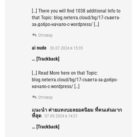
[…] There you will find 1038 additional Info to
that Topic: blog.neterra.cloud/bg/17-съвета-
за-добро-начало-с-wordpress/ […]
Отговор
ai nude
30.07.2024 в 15:35
… [Trackback]
[…] Read More here on that Topic:
blog.neterra.cloud/bg/17-съвета-за-добро-
начало-с-wordpress/ […]
Отговор
แนะนำ ค่ายแทงบอลยอดนิยม ที่คนเล่นมาก
ที่สุด
07.09.2024 в 14:21
… [Trackback]