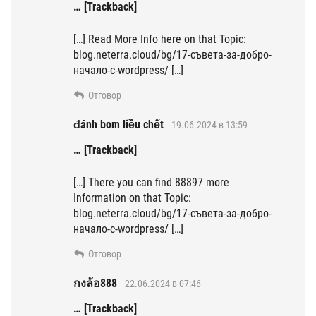
… [Trackback]
[…] Read More Info here on that Topic:
blog.neterra.cloud/bg/17-съвета-за-добро-
начало-с-wordpress/ […]
Отговор
đánh bom liều chết
19.06.2024 в 13:59
… [Trackback]
[…] There you can find 88897 more
Information on that Topic:
blog.neterra.cloud/bg/17-съвета-за-добро-
начало-с-wordpress/ […]
Отговор
กงล้อ888
22.06.2024 в 07:46
… [Trackback]