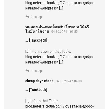
blog.neterra.cloud/bg/17-съвета-за-добро-
начало-с-wordpress/ […]
Отговор
ทดลองเล่นเกมสล็อตกับ โกทเบท ได้ฟรี
ไม่มีค่าใช้จ่าย
04.10.2024 в 01:50
… [Trackback]
[…] Information on that Topic:
blog.neterra.cloud/bg/17-съвета-за-добро-
начало-с-wordpress/ […]
Отговор
cheap dayz cheat
06.10.2024 в 04:03
… [Trackback]
[…] Info to that Topic:
blog.neterra.cloud/bg/17-съвета-за-добро-