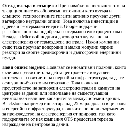
Отвъд вятъра и слънцето:
Признавайки непостоянството на
традиционните възобновяеми източници като вятъра и
слънцето, технологичните гиганти активно проучват други
въглеродно неутрални опции. Това включва инвестиции в
ядрена и геотермална енергия. Google подкрепи
разработването на подобрена геотермална електроцентрала в
Невада, а Microsoft подписа договор за закупуване на
електроенергия от термоядрена централа. Някои компании
също така проучват водородни и малки модулни ядрени
реактори за своите средносрочни и дългосрочни енергийни
нужди.
Нови бизнес модели:
Появяват се иновативни подходи, които
съчетават развитието на дейта центровете с изкуствен
интелект с развитието на енергийна инфраструктура, за да се
осигури по-бързото им свързване. Това включва
преустройство на затворени електроцентрали в кампуси на
центрове за данни или използване на съществуващия
неизползван излишен капацитет за междусистемни връзки.
Blackstone например инвестира над 25 млрд. долара в цифрова
и енергийна инфраструктура, включително нови съоръжения
за производство на електроенергия от природен газ, като
подкрепяната от нея компания QTS предоставя терен за
изграждане на центрове за данни.