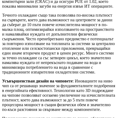
компютърни зали (CRAC) и да осигури PUE от 1.02, което
показва минимални загуби на енергия извън ИТ операциите.
Течното охлаждане също така позволява по-висока плътност
на сървърите, което дава възможност на центровете за данни
да съберат до 10 пъти повече изчислителна мощност в по-
малка площ, оптимизирайки използването на пространството
и намалявайки нуждата от допълнителни физически
съоръжения. Често пренебрегвано предимство е потенциалът
за повторно използване на топлината за системи за централно
отопление или селскостопански приложения, превръщайки
един иначе вторичен продукт в ценен ресурс. Много системи
за течно охлаждане са със затворен цикъл, което значително
намалява нуждата от непрекъснато подаване на вода и
минимизира потреблението на вода в сравнение с
традиционните изпарителни охладителни системи.
Усъвършенстван дизайн на чиповете
: Иновациите на ниво
чип са от решаващо значение за фундаменталните подобрения
в енергийната ефективност. Технологии като 3D подреждане
на чипове позволяват осезаемо увеличение на изчислителната
плътност, което дава възможност за до 5 пъти повече
процесорна мощност в същия физически обем и значително
по-къси разстояния за свързване между компонентите.