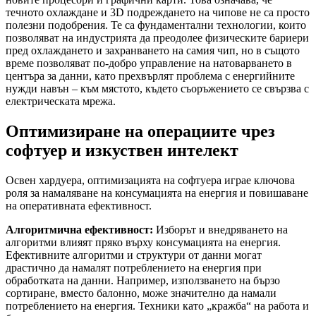
течното охлаждане и 3D подреждането на чипове не са просто
полезни подобрения. Те са фундаментални технологии, които
позволяват на индустрията да преодолее физическите бариери
пред охлаждането и захранването на самия чип, но в същото
време позволяват по-добро управление на натоварването в
центъра за данни, като прехвърлят проблема с енергийните
нужди навън – към мястото, където съоръжението се свързва с
електрическата мрежа.
Оптимизиране на операциите чрез
софтуер и изкуствен интелект
Освен хардуера, оптимизацията на софтуера играе ключова
роля за намаляване на консумацията на енергия и повишаване
на оперативната ефективност.
Алгоритмична ефективност:
Изборът и внедряването на
алгоритми влияят пряко върху консумацията на енергия.
Ефективните алгоритми и структури от данни могат
драстично да намалят потреблението на енергия при
обработката на данни. Например, използването на бързо
сортиране, вместо балонно, може значително да намали
потреблението на енергия. Техники като „кражба“ на работа и