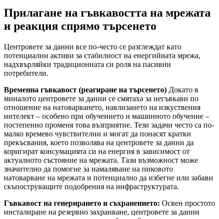
Прилагане на гъвкавостта на мрежата
и реакция спрямо търсенето
Центровете за данни все по-често се разглеждат като
потенциални активи за стабилност на енергийната мрежа,
надхвърляйки традиционната си роля на пасивни
потребители.
Временна гъвкавост (реагиране на търсенето)
Докато в
миналото центровете за данни се смятаха за негъвкави по
отношение на натоварването, навлизането на изкуствения
интелект – особено при обучението и машинното обучение –
постепенно променя това възприятие. Тези задачи често са по-
малко времево чувствителни и могат да понасят кратки
прекъсвания, което позволява на центровете за данни да
коригират консумацията си на енергия в зависимост от
актуалното състояние на мрежата. Тази възможност може
значително да помогне за намаляване на пиковото
натоварване на мрежата и потенциално да избегне или забави
скъпоструващите подобрения на инфраструктурата.
Гъвкавост на генерирането и съхранението:
Освен простото
инсталиране на резервно захранване, центровете за данни