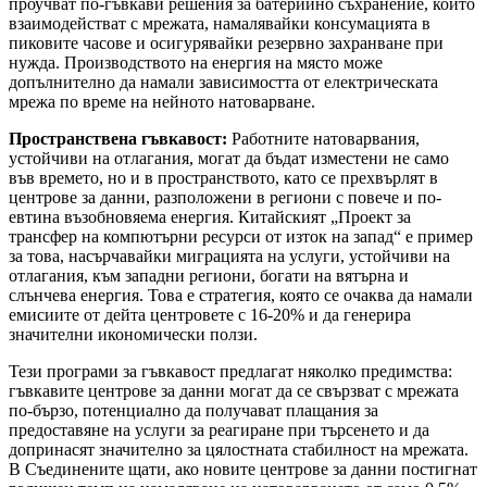
проучват по-гъвкави решения за батерийно съхранение, които
взаимодействат с мрежата, намалявайки консумацията в
пиковите часове и осигурявайки резервно захранване при
нужда. Производството на енергия на място може
допълнително да намали зависимостта от електрическата
мрежа по време на нейното натоварване.
Пространствена гъвкавост:
Работните натоварвания,
устойчиви на отлагания, могат да бъдат изместени не само
във времето, но и в пространството, като се прехвърлят в
центрове за данни, разположени в региони с повече и по-
евтина възобновяема енергия. Китайският „Проект за
трансфер на компютърни ресурси от изток на запад“ е пример
за това, насърчавайки миграцията на услуги, устойчиви на
отлагания, към западни региони, богати на вятърна и
слънчева енергия. Това е стратегия, която се очаква да намали
емисиите от дейта центровете с 16-20% и да генерира
значителни икономически ползи.
Тези програми за гъвкавост предлагат няколко предимства:
гъвкавите центрове за данни могат да се свързват с мрежата
по-бързо, потенциално да получават плащания за
предоставяне на услуги за реагиране при търсенето и да
допринасят значително за цялостната стабилност на мрежата.
В Съединените щати, ако новите центрове за данни постигнат