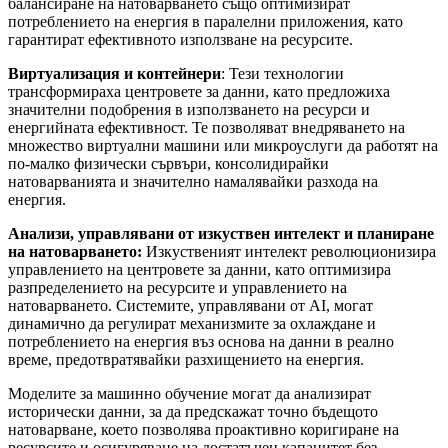
балансиране на натоварването също оптимизират
потреблението на енергия в паралелни приложения, като
гарантират ефективното използване на ресурсите.
Виртуализация и контейнери
: Тези технологии
трансформираха центровете за данни, като предложиха
значителни подобрения в използването на ресурси и
енергийната ефективност. Те позволяват внедряването на
множество виртуални машини или микроуслуги да работят на
по-малко физически сървъри, консолидирайки
натоварванията и значително намалявайки разхода на
енергия.
Анализи, управлявани от изкуствен интелект и планиране
на натоварването:
Изкуственият интелект революционизира
управлението на центровете за данни, като оптимизира
разпределението на ресурсите и управлението на
натоварването. Системите, управлявани от AI, могат
динамично да регулират механизмите за охлаждане и
потреблението на енергия въз основа на данни в реално
време, предотвратявайки разхищението на енергия.
Моделите за машинно обучение могат да анализират
исторически данни, за да предскажат точно бъдещото
натоварване, което позволява проактивно коригиране на
ресурсите и осигуряване на достатъчен капацитет без