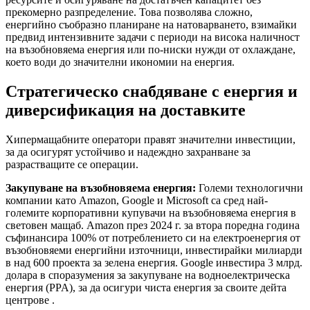
прекомерно разпределение. Това позволява сложно,
енергийно съобразно планиране на натоварването, взимайки
предвид интензивните задачи с периоди на висока наличност
на възобновяема енергия или по-ниски нужди от охлаждане,
което води до значителни икономии на енергия.
Стратегическо снабдяване с енергия и
диверсификация на доставките
Хипермащабните оператори правят значителни инвестиции,
за да осигурят устойчиво и надеждно захранване за
разрастващите се операции.
Закупуване на възобновяема енергия:
Големи технологични
компании като Amazon, Google и Microsoft са сред най-
големите корпоративни купувачи на възобновяема енергия в
световен мащаб. Amazon през 2024 г. за втора поредна година
съфинансира 100% от потреблението си на електроенергия от
възобновяеми енергийни източници, инвестирайки милиарди
в над 600 проекта за зелена енергия. Google инвестира 3 млрд.
долара в споразумения за закупуване на водноелектрическа
енергия (PPA), за да осигури чиста енергия за своите дейта
центрове .