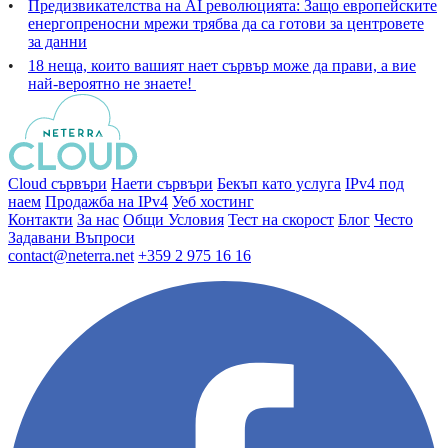
Предизвикателства на AI революцията: Защо европейските
енергопреносни мрежи трябва да са готови за центровете
за данни
18 неща, които вашият нает сървър може да прави, а вие
най-вероятно не знаете!
Cloud сървъри
Наети сървъри
Бекъп като услуга
IPv4 под
наем
Продажба на IPv4
Уеб хостинг
Контакти
За нас
Общи Условия
Тест на скорост
Блог
Често
Задавани Въпроси
contact@neterra.net
+359 2 975 16 16