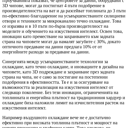
Проучванията показват, че центровете за данни, оборудвани с
3D чипове, могат да постигнат 4 пъти подобрение в
производителността на ват и да разсейват топлината до 3 пъти
по-ефективно благодарение на усъвършенстваните силициеви
отвори и техниките за микроканално течно охлаждане. Това
се изразява и в 10 пъти по-бърза производителност на
моделите и обучението на изкуствения интелект. Освен това,
иновации като преместване на захранването към задната
страна на чиповете могат да намалят загубите с 30%, докато
оптичното предаване на данни предлага 10% от от
енергийните разходи за предаване на данни.
Синергията между усъвършенстваните технологии за
охлаждане, като течно охлаждане, и иновациите в дизайна на
чиповете, като 3D подреждане и захранване през задната
страна на чипа, не е само за постигане на постепенни
подобрения в ефективността. Тя е и за осигуряване на
възможността за реализация на изкуствения интелект от
следващо поколение. Без тези иновации, ограниченията на
топлинната и енергийна плътност на традиционния хардуер и
охлаждане биха наложили лимит на изчислителния растеж на
изкуствения интелект.
Например въздушното охлаждане вече не е достатъчно
ефективно при високата топлинна плътност и мощност на
новите процесори и графични карти. Това означава, че