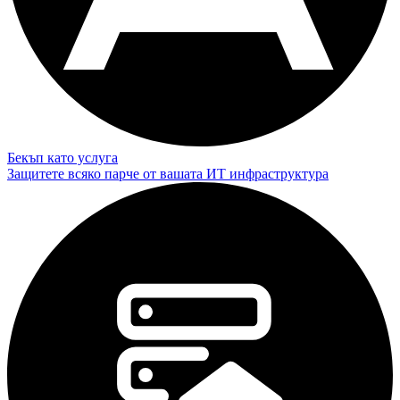
Бекъп като услуга
Защитете всяко парче от вашата ИТ инфраструктура