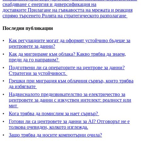
снабдяване с енергия и диверсификация на
доставките
Прилагане на гъвкавостта на мрежата и реакция
спрямо търсенето
Ролята на стратегическото разполагане
Последни публикации
Как регулациите могат да оформят устойчиво бъдеще за
центровете за данни?
Как да мигрираме към облака? Какво трябва да знаем,
преди да го направим?
Подготвени ли са операторите на центрове за данни?
Стратегии за устойчивост.
Грешки при миграция към облачния сървър, които трябва
да избягвате
Надвисналото предизвикателство за електричество за
центровете за данни с изкуствен интелект: реалност или
мит
Кога трябва да помислим за нает сървър?
Готови ли са центровете за данни за AI? Отговорът не е
толкова очевиден, колкото изглежда.
Защо трябва да носите компютърни очила?