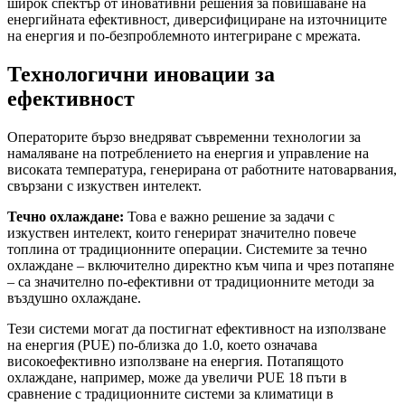
широк спектър от иновативни решения за повишаване на
енергийната ефективност, диверсифициране на източниците
на енергия и по-безпроблемното интегриране с мрежата.
Технологични иновации за
ефективност
Операторите бързо внедряват съвременни технологии за
намаляване на потреблението на енергия и управление на
високата температура, генерирана от работните натоварвания,
свързани с изкуствен интелект.
Течно охлаждане:
Това е важно решение за задачи с
изкуствен интелект, които генерират значително повече
топлина от традиционните операции. Системите за течно
охлаждане – включително директно към чипа и чрез потапяне
– са значително по-ефективни от традиционните методи за
въздушно охлаждане.
Тези системи могат да постигнат ефективност на използване
на енергия (PUE) по-близка до 1.0, което означава
високоефективно използване на енергия. Потапящото
охлаждане, например, може да увеличи PUE 18 пъти в
сравнение с традиционните системи за климатици в