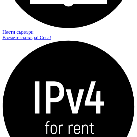
Наети сървъри
Вземете сървъра! Сега!