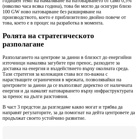
годишен темп на намаляване на натоварването от само 0,5%
(няколко часа всяка година), това би могло да осигури близо
100 GW ново натоварване без разширяване на
производството, което е приблизително двойно повече от
това, което е в процес на разработка в момента.
Ролята на стратегическото
разполагане
Разполагането на центрове за данни в близост до енергийни
източници намалява загубите при пренос, разходите за
доставка на енергия и въздействието върху околната среда.
Тази стратегия за колокация става все по-важна с
нарастващите ограничения в мрежата, позволявайки на
центровете за данни да се възползват директно от наличната
енергия и да намалят натоварването върху инфраструктурата
за пренос на дълги разстояния.
В част 3 предстои да разгледаме какво могат и трябва да
направят регулаторите, за да помогнат на дейта центровете да
продължат своето устойчиво развитие.