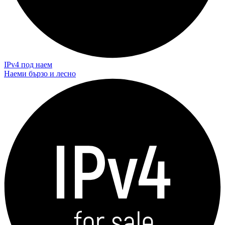
IPv4 под наем
Наеми бързо и лесно