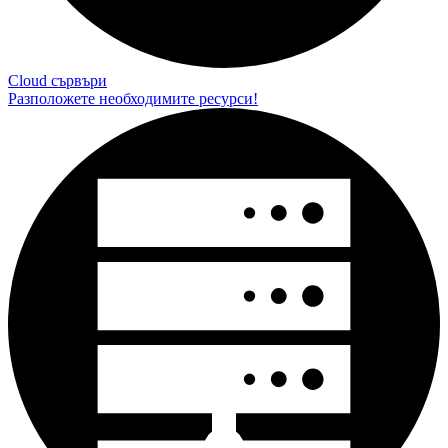
Cloud сървъри
Разположете необходимите ресурси!