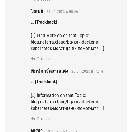
ไฮเบย์
28.01.2025 в 08:46
… [Trackback]
[…] Find More on on that Topic:
blog.neterra.cloud/bg/как-docker-и-
kubernetes-могат-да-ви-помогнат/ […]
Отговор
พิมพ์การ์ดงานแต่ง
28.01.2025 в 15:14
… [Trackback]
[…] Information on that Topic:
blog.neterra.cloud/bg/как-docker-и-
kubernetes-могат-да-ви-помогнат/ […]
Отговор
hit789
13.03.2025 в 14:39