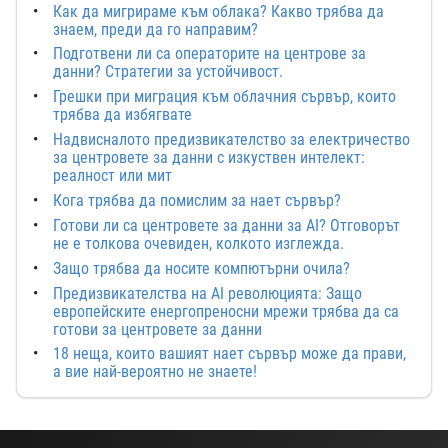
Как да мигрираме към облака? Какво трябва да
знаем, преди да го направим?
Подготвени ли са операторите на центрове за
данни? Стратегии за устойчивост.
Грешки при миграция към облачния сървър, които
трябва да избягвате
Надвисналото предизвикателство за електричество
за центровете за данни с изкуствен интелект:
реалност или мит
Кога трябва да помислим за нает сървър?
Готови ли са центровете за данни за AI? Отговорът
не е толкова очевиден, колкото изглежда.
Защо трябва да носите компютърни очила?
Предизвикателства на AI революцията: Защо
европейските енергопреносни мрежи трябва да са
готови за центровете за данни
18 неща, които вашият нает сървър може да прави,
а вие най-вероятно не знаете!