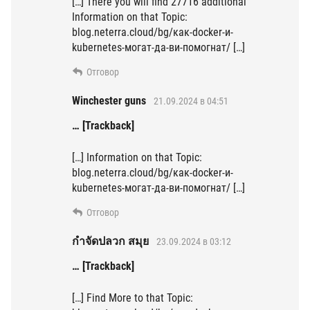
[…] There you will find 27716 additional
Information on that Topic:
blog.neterra.cloud/bg/как-docker-и-
kubernetes-могат-да-ви-помогнат/ […]
Отговор
Winchester guns
21.09.2024 в 04:51
… [Trackback]
[…] Information on that Topic:
blog.neterra.cloud/bg/как-docker-и-
kubernetes-могат-да-ви-помогнат/ […]
Отговор
กำจัดปลวก สมุย
23.09.2024 в 03:12
… [Trackback]
[…] Find More to that Topic: