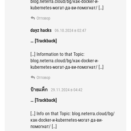
blog.neterra.cloud/bg/как-docker-и-
kubernetes-могат-да-ви-помогнат/ […]
Отговор
dayz hacks
06.10.2024 в 02:47
… [Trackback]
[…] Information to that Topic:
blog.neterra.cloud/bg/как-docker-и-
kubernetes-могат-да-ви-помогнат/ […]
Отговор
ป้ายแท็ก
29.11.2024 в 04:42
… [Trackback]
[…] Info on that Topic: blog.neterra.cloud/bg/
как-docker-и-kubernetes-могат-да-ви-
помогнат/ […]