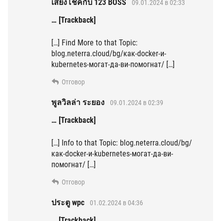
เสี่ยงโชคกับ 123 BOSS
09.01.2024 в 02:33
… [Trackback]
[…] Find More to that Topic:
blog.neterra.cloud/bg/как-docker-и-
kubernetes-могат-да-ви-помогнат/ […]
Отговор
พูลวิลล่า ระยอง
09.01.2024 в 02:39
… [Trackback]
[…] Info to that Topic: blog.neterra.cloud/bg/
как-docker-и-kubernetes-могат-да-ви-
помогнат/ […]
Отговор
ประตู wpc
01.02.2024 в 04:36
… [Trackback]