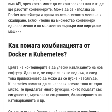
има API, чрез което може да се контролират как и къде
ще работят контейнерите. Може да се използва за
Docker контейнери и прави по-лесно тяхното местене и
скалиране, включително на множество контейнери
едновременно и на множество сървъри или виртуални
машини.
Как помага комбинацията от
Docker и Kubernetes?
Целта на контейнерите е да улесни навлизането на нов
софтуер. Идеята е, че кодът се пише веднъж, а след
това приложението да може да се пусне навсякъде.
Kubernetes помагат да се направи всичко това от едно
място. Те предлагат много функции, които помагат със
сигурността, мрежовата свързаност, балансирането на
натоварванията и др.
От друга страна Docker е най-популярната платформа