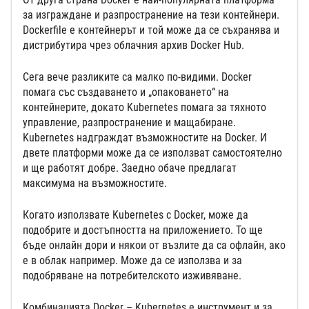
за изграждане и разпространение на тези контейнери.
Dockerfile е контейнерът и той може да се съхранява и
дистрибутира чрез облачния архив Docker Hub.
Сега вече разликите са малко по-видими. Docker
помага със създаването и „опаковането“ на
контейнерите, докато Kubernetes помага за тяхното
управление, разпространение и мащабиране.
Kubernetes надграждат възможностите на Docker. И
двете платформи може да се използват самостоятелно
и ще работят добре. Заедно обаче предлагат
максимума на възможностите.
Когато използвате Kubernetes с Docker, може да
подобрите и достъпността на приложението. То ще
бъде онлайн дори и някои от възлите да са офлайн, ако
е в облак например. Може да се използва и за
подобряване на потребителското изживяване.
Комбинацията Docker – Kubernetes е инструмент и за