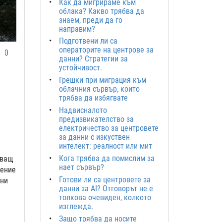
Как да мигрираме към
облака? Какво трябва да
знаем, преди да го
направим?
Подготвени ли са
операторите на центрове за
0
данни? Стратегии за
устойчивост.
Грешки при миграция към
облачния сървър, които
трябва да избягвате
Надвисналото
предизвикателство за
електричество за центровете
за данни с изкуствен
интелект: реалност или мит
Кога трябва да помислим за
тващ
нает сървър?
нение
Готови ли са центровете за
чни
данни за AI? Отговорът не е
толкова очевиден, колкото
изглежда.
Защо трябва да носите