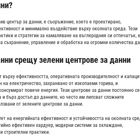
нни?
ив център за данни, е съоръжение, което е проектирано,
ективност и минимално въздействие върху околната среда. Тези
актики и стратегии за намаляване на въглеродния си отпечатък, 
а съхранение, управление и обработка на огромни количества д
нни срещу зелени центрове за данни
т върху ефективността, оперативната производителност и капаци
н на електричество, захранвано от изкопаеми горива, и
онсумират повече енергия. Тези центрове за данни постоянно се
 и бърз достъп до данните, но често им липсват сложните
лзвани от зелените центрове за данни.
ет на енергийната ефективност и устойчивостта на околната сре
гийно ефективен хардуер, модерни системи за охлаждане,
и строителни практики.