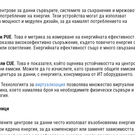
центрове за данни сървърите, системите за съхранение и мрежово
отребление на енергия. Тези устройства могат да използват
а мощност и модулен дизайн, за да намалят потреблението на
ли PUE
. Това е метрика за измерване на енергийната ефективност
 показва високоефективно съоръжение, където повечето енергия 
 или осветление. Енергийната ефективност също е много свързана
или CUE
. Това е показател, който оценява устойчивостта на центр
ни емисии. Можете да го изчислите, като сравните общите емисии
центъра за данни, с енергията, консумирана от ИТ оборудването.
. Технологията за
виртуализация
позволява множество виртуални
ина, което намалява броя на необходимите физически сървъри и
ргия.
ници
елените центрове за данни често използват възобновяема енергия
ори ядрена енергия, за да компенсират или заменят зависимостта