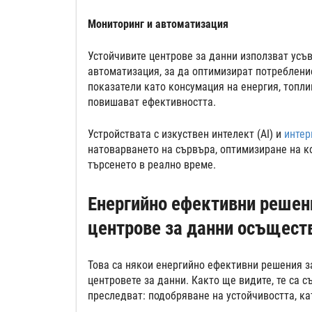
Мониторинг и автоматизация
Устойчивите центрове за данни използват усъ
автоматизация, за да оптимизират потреблени
показатели като консумация на енергия, топл
повишават ефективността.
Устройствата с изкуствен интелект (AI) и
интер
натоварването на сървъра, оптимизиране на к
търсенето в реално време.
Енергийно ефективни решени
центрове за данни осъщес
Това са някои енергийно ефективни решения з
центровете за данни. Както ще видите, те са с
преследват: подобряване на устойчивостта, к