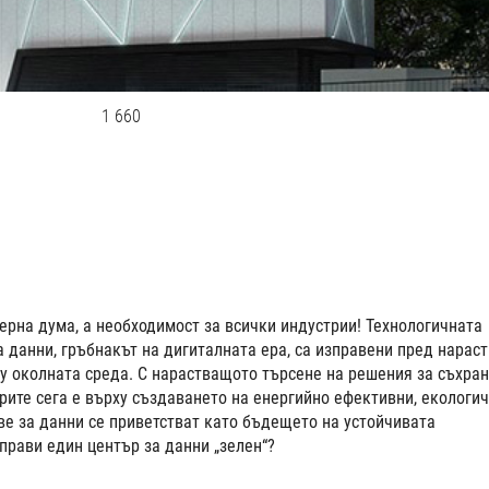
1 660
ерна дума, а необходимост за всички индустрии! Технологичната
 данни, гръбнакът на дигиталната ера, са изправени пред нарас
у околната среда. С нарастващото търсене на решения за съхра
рите сега е върху създаването на енергийно ефективни, екологи
е за данни се приветстват като бъдещето на устойчивата
прави един център за данни „зелен“?