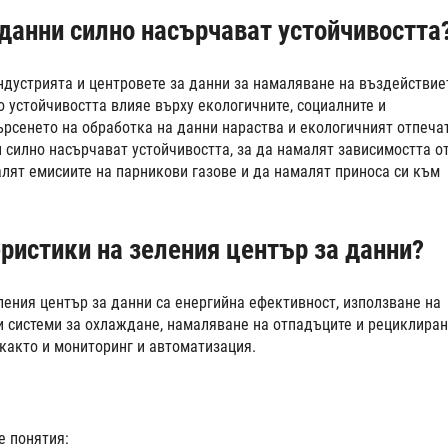
данни силно насърчават устойчивостта
ндустрията и центровете за данни за намаляване на въздействие
 устойчивостта влияе върху екологичните, социалните и
ърсенето на обработка на данни нараства и екологичният отпеча
и силно насърчават устойчивостта, за да намалят зависимостта о
лят емисиите на парникови газове и да намалят приноса си към
ристики на зеления център за данни?
ления център за данни са енергийна ефективност, използване на
 системи за охлаждане, намаляване на отпадъците и рециклиран
 както и мониторинг и автоматизация.
е понятия: