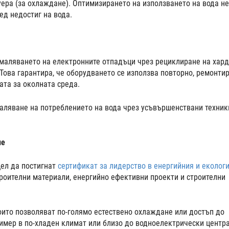
ера (за охлаждане). Оптимизирането на използването на вода не
ед недостиг на вода.
амаляването на електронните отпадъци чрез рециклиране на хард
Това гарантира, че оборудването се използва повторно, ремонти
ата за околната среда.
аляване на потреблението на вода чрез усъвършенствани техник
ие
цел да постигнат
сертификат за лидерство в енергийния и еколог
роителни материали, енергийно ефективни проекти и строителни
оито позволяват по-голямо естествено охлаждане или достъп до
имер в по-хладен климат или близо до водноелектрически центр