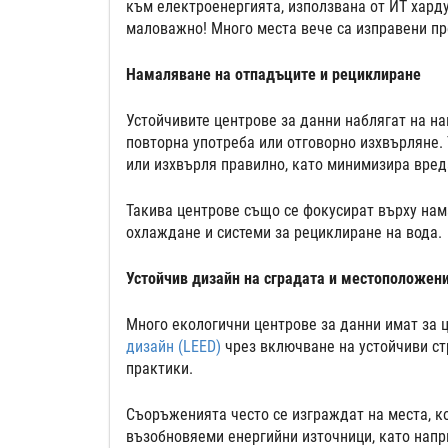
към електроенергията, използвана от ИТ харду
маловажно! Много места вече са изправени пр
Намаляване на отпадъците и рециклиране
Устойчивите центрове за данни наблягат на н
повторна употреба или отговорно изхвърляне. 
или изхвърля правилно, като минимизира вред
Такива центрове също се фокусират върху нам
охлаждане и системи за рециклиране на вода.
Устойчив дизайн на сградата и местоположен
Много екологични центрове за данни имат за 
дизайн (LEED)
чрез включване на устойчиви ст
практики.
Съоръженията често се изграждат на места, к
възобновяеми енергийни източници, като напр