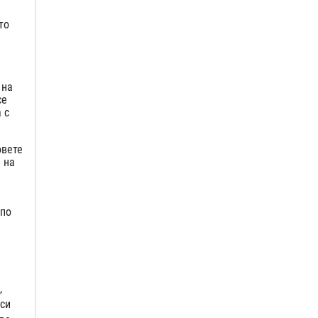
то
 на
се
 с
овете
 на
 по
,
 си