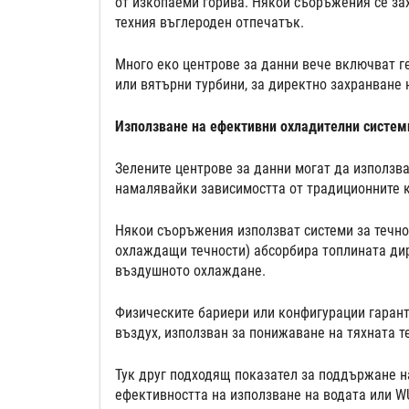
от изкопаеми горива. Някои съоръжения се за
техния въглероден отпечатък.
Много еко центрове за данни вече включват г
или вятърни турбини, за директно захранване 
Използване на ефективни охладителни систем
Зелените центрове за данни могат да използва
намалявайки зависимостта от традиционните 
Някои съоръжения използват системи за течно
охлаждащи течности) абсорбира топлината дир
въздушното охлаждане.
Физическите бариери или конфигурации гаранти
въздух, използван за понижаване на тяхната 
Тук друг подходящ показател за поддържане н
ефективността на използване на водата или WU