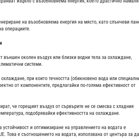
хранват изцяло с възобновяема енергия, което драстично намаля
енериране на възобновяема енергия на място, като слънчеви пан
на операциите.
и
т външен околен въздух или близки водни тела за охлаждане,
климатични системи.
 охлаждане, при които течността (обикновено вода или специалн
ектно от компонентите, предлагайки по-голяма ефективност от
рат, че горещият въздух от сървърите не се смесва с хладния
температура, подобрявайки ефективността на охлаждане.
а устойчивост и оптимизиране на управлението на водата е
E. Това е съотношението на водата, използвана от центъра за да