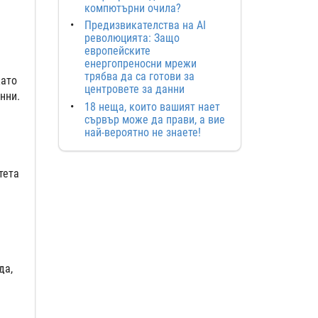
компютърни очила?
Предизвикателства на AI
революцията: Защо
европейските
енергопреносни мрежи
трябва да са готови за
като
центровете за данни
анни.
18 неща, които вашият нает
сървър може да прави, а вие
най-вероятно не знаете!
тета
да,