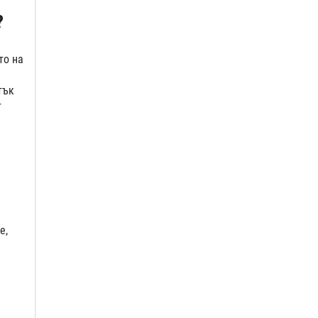
?
то на
тък
т
е,