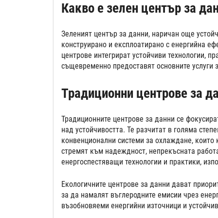
Какво е зелен център за да
Зеленият център за данни, наричан още устойч
конструирано и експлоатирано с енергийна еф
центрове интегрират устойчиви технологии, пр
същевременно предоставят основните услуги з
Традиционни центрове за да
Традиционните центрове за данни се фокусира
над устойчивостта. Те разчитат в голяма степе
конвенционални системи за охлаждане, които к
стремят към надеждност, непрекъсната работа
енергоспестяващи технологии и практики, изпо
Екологичните центрове за данни дават приорит
за да намалят въглеродните емисии чрез енер
възобновяеми енергийни източници и устойчив