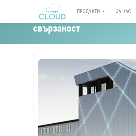
ПРОДУКТИ
ЗА НАС
Зелени центрове за данн
свързаност