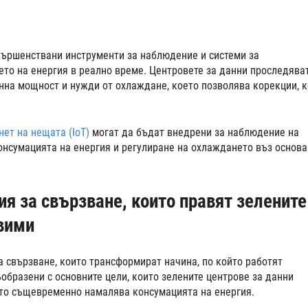
вършенствани инструменти за наблюдение и системи за
ето на енергия в реално време. Центровете за данни проследява
инна мощност и нужди от охлаждане, което позволява корекции, 
нет на нещата (IoT)
могат да бъдат внедрени за наблюдение на
онсумацията на енергия и регулиране на охлаждането въз основа
я за свързване, които правят зелените
твими
а свързване, които трансформират начина, по който работят
ъобразени с основните цели, които зелените центрове за данни
ато същевременно намалява консумацията на енергия.