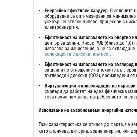
Енергийно ефективен хардуер
. В зелените 
оборудване са оптимизирани за минимално п
усъвършенствани чипове, процесори с ниск
електроенергия.
Ефективност на използването на енергия и
център за данни. Нисък PUE (близо до 1,0)
използва за изчисления, а не за охлаждане
колокацията с висока плътност
.
Ефективност на използването на въглерод 
за данни по отношение на техните въглерод
въглероден диоксид (CO2), произведени от 
Виртуализация и консолидация на сървъри
сървъри да работят на една физическа маш
този начин намалява потреблението на ене
Използване на възобновяеми енергийни източ
Тази характеристика се отнася до факта, че з
като слънчева, вятърна, водна енергия, или д