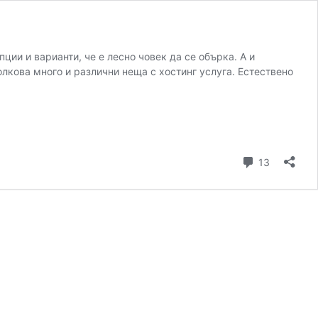
пции и варианти, че е лесно човек да се обърка. А и
олкова много и различни неща с хостинг услуга. Естествено
коментар
13