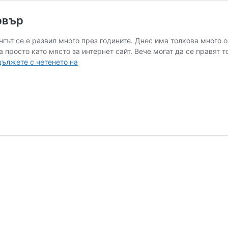
рвър
ингът се е развил много през годините. Днес има толкова много о
 просто като място за интернет сайт. Вече могат да се правят т
Кога
ължете с четенето на
да
изберем
клауд
и
кога
нает
сървър