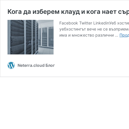
Кога да изберем клауд и кога нает съ
Facebook Twitter LinkedinУеб хост
уебхостингът вече не се възприема
има и множество различни …
Прод
Neterra.cloud Блог