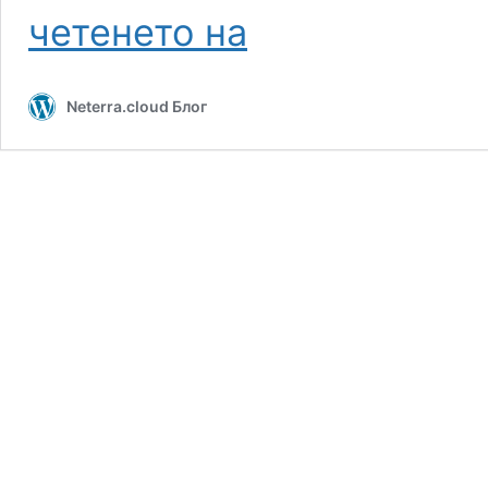
Какво
четенето на
е
бъдещето
на
Neterra.cloud Блог
центровете
за
данни?