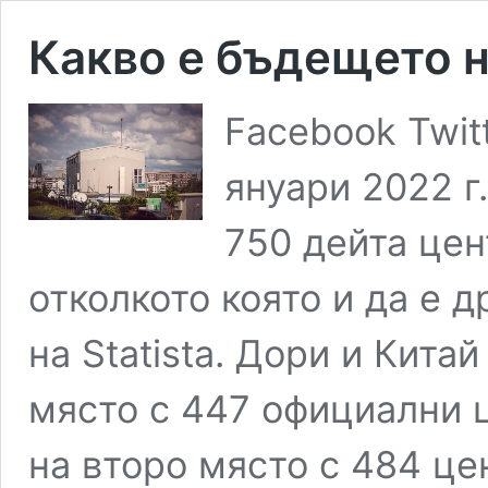
Какво е бъдещето н
Facebook Twit
януари 2022 г
750 дейта цен
отколкото която и да е д
на Statista. Дори и Кита
място с 447 официални ц
на второ място с 484 це