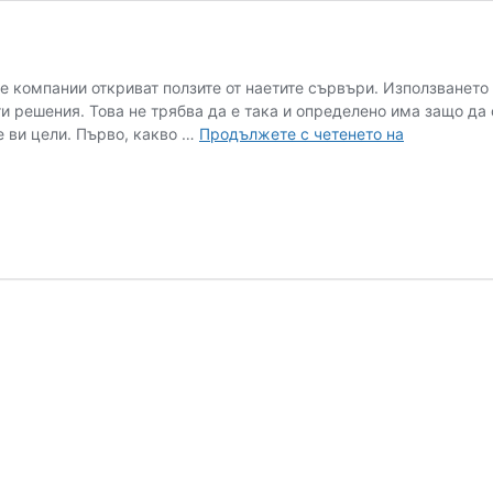
ече компании откриват ползите от наетите сървъри. Използванет
ги решения. Това не трябва да е така и определено има защо да
Какви
е ви цели. Първо, какво …
Продължете с четенето на
са
ползите
от
нает
сървър