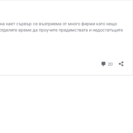
о на нает сървър се възприема от много фирми като нещо
 отделите време да проучите предимствата и недостатъците
коментар
20